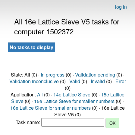
log in
All 16e Lattice Sieve V5 tasks for
computer 1502372
No tasks to display
State: All (0) ·
In progress
(0) ·
Validation pending
(0) ·
Validation inconclusive
(0) ·
Valid
(0) ·
Invalid
(0) ·
Error
(0)
Application:
All
(0) ·
14e Lattice Sieve
(0) ·
15e Lattice
Sieve
(0) ·
15e Lattice Sieve for smaller numbers
(0) ·
16e Lattice Sieve for smaller numbers
(0) · 16e Lattice
Sieve V5 (0)
Task name: