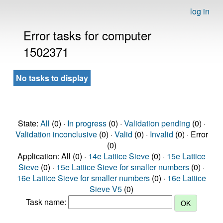
log in
Error tasks for computer
1502371
No tasks to display
State:
All
(0) ·
In progress
(0) ·
Validation pending
(0) ·
Validation inconclusive
(0) ·
Valid
(0) ·
Invalid
(0) · Error
(0)
Application: All (0) ·
14e Lattice Sieve
(0) ·
15e Lattice
Sieve
(0) ·
15e Lattice Sieve for smaller numbers
(0) ·
16e Lattice Sieve for smaller numbers
(0) ·
16e Lattice
Sieve V5
(0)
Task name: