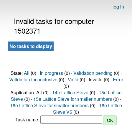
log in
Invalid tasks for computer
1502371
No tasks to display
State:
All
(0) ·
In progress
(0) ·
Validation pending
(0) ·
Validation inconclusive
(0) ·
Valid
(0) · Invalid (0) ·
Error
(0)
Application: All (0) ·
14e Lattice Sieve
(0) ·
15e Lattice
Sieve
(0) ·
15e Lattice Sieve for smaller numbers
(0) ·
16e Lattice Sieve for smaller numbers
(0) ·
16e Lattice
Sieve V5
(0)
Task name: