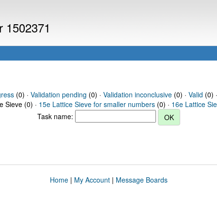
er 1502371
gress
(0) ·
Validation pending
(0) ·
Validation inconclusive
(0) ·
Valid
(0) 
ce Sieve (0) ·
15e Lattice Sieve for smaller numbers
(0) ·
16e Lattice Si
Task name:
Home
|
My Account
|
Message Boards