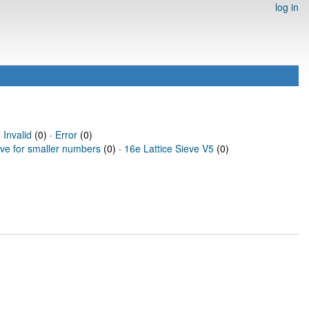
log in
·
Invalid
(0) ·
Error
(0)
eve for smaller numbers
(0) ·
16e Lattice Sieve V5
(0)