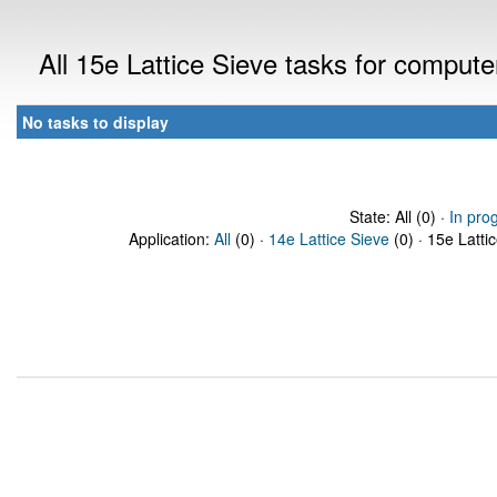
All 15e Lattice Sieve tasks for comput
No tasks to display
State: All (0) ·
In pro
Application:
All
(0) ·
14e Lattice Sieve
(0) · 15e Latti