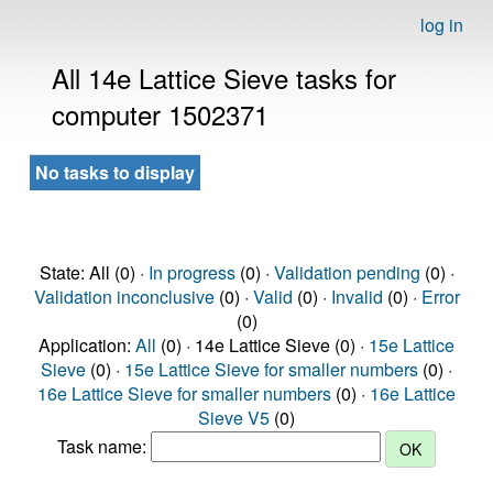
log in
All 14e Lattice Sieve tasks for
computer 1502371
No tasks to display
State: All (0) ·
In progress
(0) ·
Validation pending
(0) ·
Validation inconclusive
(0) ·
Valid
(0) ·
Invalid
(0) ·
Error
(0)
Application:
All
(0) · 14e Lattice Sieve (0) ·
15e Lattice
Sieve
(0) ·
15e Lattice Sieve for smaller numbers
(0) ·
16e Lattice Sieve for smaller numbers
(0) ·
16e Lattice
Sieve V5
(0)
Task name: