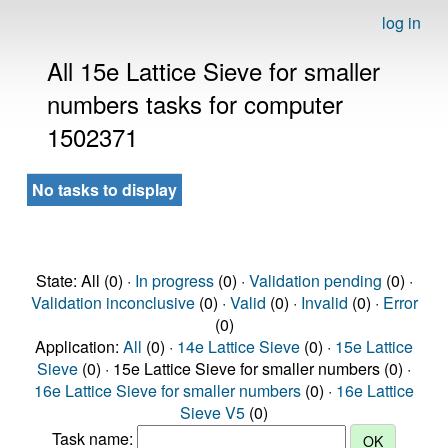
log in
All 15e Lattice Sieve for smaller
numbers tasks for computer
1502371
No tasks to display
State: All (0) ·
In progress
(0) ·
Validation pending
(0) ·
Validation inconclusive
(0) ·
Valid
(0) ·
Invalid
(0) ·
Error
(0)
Application:
All
(0) ·
14e Lattice Sieve
(0) ·
15e Lattice
Sieve
(0) · 15e Lattice Sieve for smaller numbers (0) ·
16e Lattice Sieve for smaller numbers
(0) ·
16e Lattice
Sieve V5
(0)
Task name: