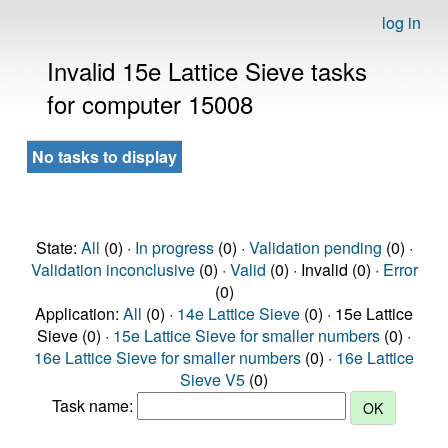
log in
Invalid 15e Lattice Sieve tasks
for computer 15008
No tasks to display
State:
All
(0) ·
In progress
(0) ·
Validation pending
(0) ·
Validation inconclusive
(0) ·
Valid
(0) · Invalid (0) ·
Error
(0)
Application:
All
(0) ·
14e Lattice Sieve
(0) · 15e Lattice
Sieve (0) ·
15e Lattice Sieve for smaller numbers
(0) ·
16e Lattice Sieve for smaller numbers
(0) ·
16e Lattice
Sieve V5
(0)
Task name: