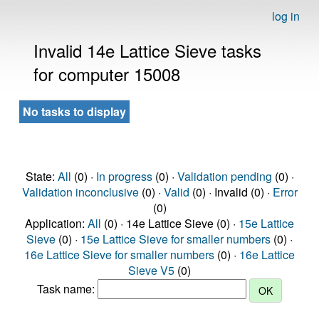
log in
Invalid 14e Lattice Sieve tasks
for computer 15008
No tasks to display
State:
All
(0) ·
In progress
(0) ·
Validation pending
(0) ·
Validation inconclusive
(0) ·
Valid
(0) · Invalid (0) ·
Error
(0)
Application:
All
(0) · 14e Lattice Sieve (0) ·
15e Lattice
Sieve
(0) ·
15e Lattice Sieve for smaller numbers
(0) ·
16e Lattice Sieve for smaller numbers
(0) ·
16e Lattice
Sieve V5
(0)
Task name: