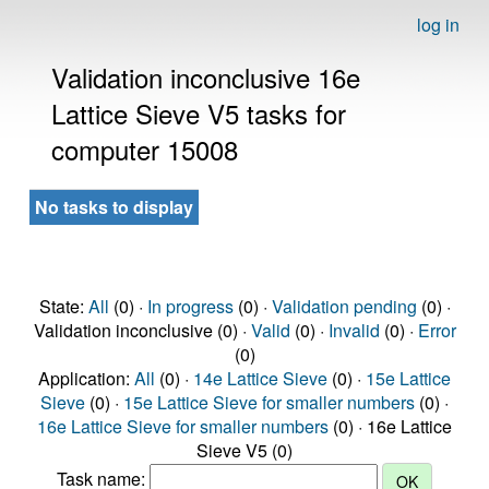
log in
Validation inconclusive 16e
Lattice Sieve V5 tasks for
computer 15008
No tasks to display
State:
All
(0) ·
In progress
(0) ·
Validation pending
(0) ·
Validation inconclusive (0) ·
Valid
(0) ·
Invalid
(0) ·
Error
(0)
Application:
All
(0) ·
14e Lattice Sieve
(0) ·
15e Lattice
Sieve
(0) ·
15e Lattice Sieve for smaller numbers
(0) ·
16e Lattice Sieve for smaller numbers
(0) · 16e Lattice
Sieve V5 (0)
Task name: