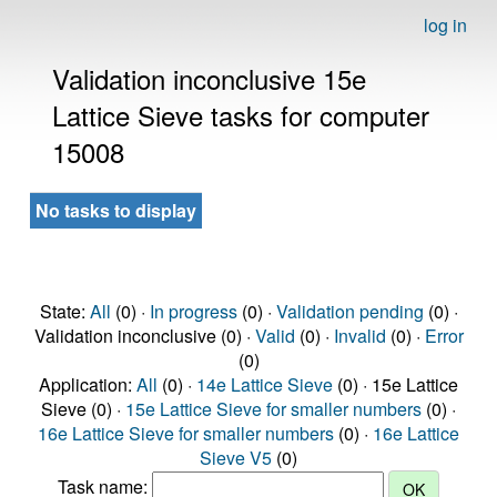
log in
Validation inconclusive 15e
Lattice Sieve tasks for computer
15008
No tasks to display
State:
All
(0) ·
In progress
(0) ·
Validation pending
(0) ·
Validation inconclusive (0) ·
Valid
(0) ·
Invalid
(0) ·
Error
(0)
Application:
All
(0) ·
14e Lattice Sieve
(0) · 15e Lattice
Sieve (0) ·
15e Lattice Sieve for smaller numbers
(0) ·
16e Lattice Sieve for smaller numbers
(0) ·
16e Lattice
Sieve V5
(0)
Task name: