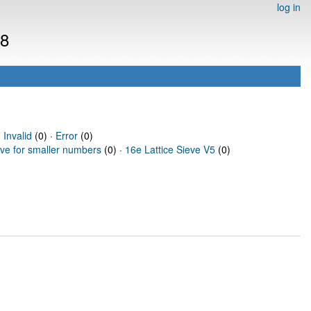
log in
08
·
Invalid
(0) ·
Error
(0)
eve for smaller numbers
(0) ·
16e Lattice Sieve V5
(0)