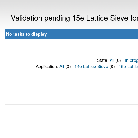
Validation pending 15e Lattice Sieve f
No tasks to display
State:
All
(0) ·
In pro
Application:
All
(0) ·
14e Lattice Sieve
(0) ·
15e Latti