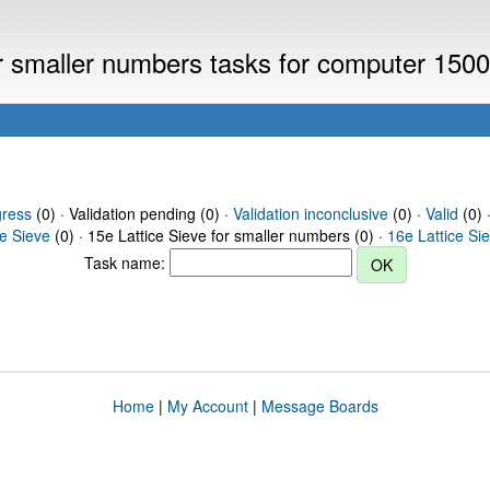
or smaller numbers tasks for computer 150
gress
(0) · Validation pending (0) ·
Validation inconclusive
(0) ·
Valid
(0) 
ce Sieve
(0) · 15e Lattice Sieve for smaller numbers (0) ·
16e Lattice Si
Task name:
Home
|
My Account
|
Message Boards