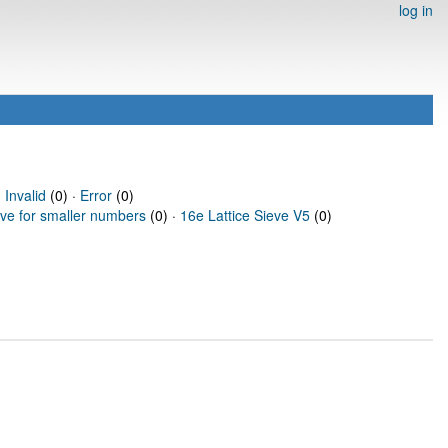
log in
·
Invalid
(0) ·
Error
(0)
eve for smaller numbers
(0) ·
16e Lattice Sieve V5
(0)