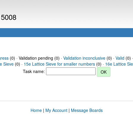
 15008
gress
(0) · Validation pending (0) ·
Validation inconclusive
(0) ·
Valid
(0) 
ce Sieve
(0) ·
15e Lattice Sieve for smaller numbers
(0) ·
16e Lattice Si
Task name:
Home
|
My Account
|
Message Boards