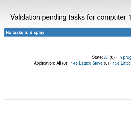
Validation pending tasks for computer
No tasks to display
State:
All
(0) ·
In pro
Application: All (0) ·
14e Lattice Sieve
(0) ·
15e Latti