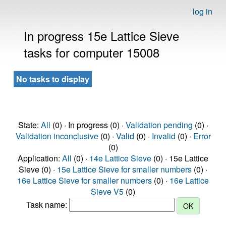
log in
In progress 15e Lattice Sieve
tasks for computer 15008
No tasks to display
State:
All
(0) · In progress (0) ·
Validation pending
(0) ·
Validation inconclusive
(0) ·
Valid
(0) ·
Invalid
(0) ·
Error
(0)
Application:
All
(0) ·
14e Lattice Sieve
(0) · 15e Lattice
Sieve (0) ·
15e Lattice Sieve for smaller numbers
(0) ·
16e Lattice Sieve for smaller numbers
(0) ·
16e Lattice
Sieve V5
(0)
Task name: