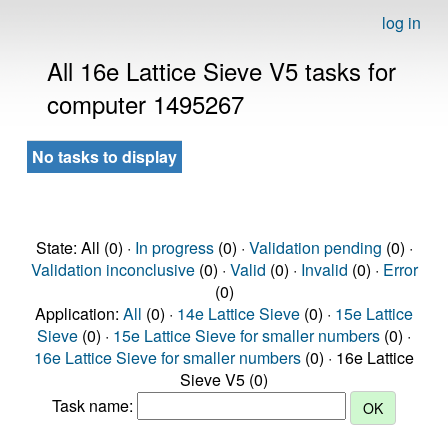
log in
All 16e Lattice Sieve V5 tasks for
computer 1495267
No tasks to display
State: All (0) ·
In progress
(0) ·
Validation pending
(0) ·
Validation inconclusive
(0) ·
Valid
(0) ·
Invalid
(0) ·
Error
(0)
Application:
All
(0) ·
14e Lattice Sieve
(0) ·
15e Lattice
Sieve
(0) ·
15e Lattice Sieve for smaller numbers
(0) ·
16e Lattice Sieve for smaller numbers
(0) · 16e Lattice
Sieve V5 (0)
Task name: