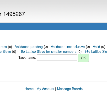
er 1495267
gress
(0) ·
Validation pending
(0) ·
Validation inconclusive
(0) ·
Valid
(0) 
ce Sieve
(0) ·
15e Lattice Sieve for smaller numbers
(0) ·
16e Lattice Si
Task name:
Home
|
My Account
|
Message Boards