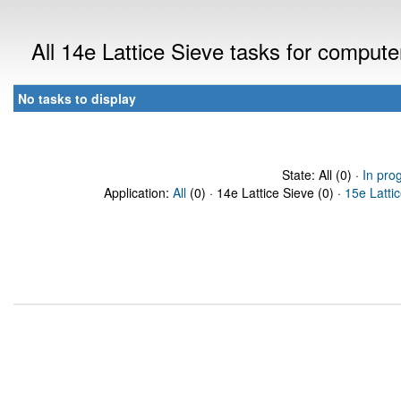
All 14e Lattice Sieve tasks for comput
No tasks to display
State: All (0) ·
In pro
Application:
All
(0) · 14e Lattice Sieve (0) ·
15e Latti