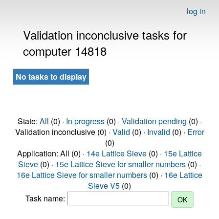
log in
Validation inconclusive tasks for
computer 14818
No tasks to display
State:
All
(0) ·
In progress
(0) ·
Validation pending
(0) ·
Validation inconclusive (0) ·
Valid
(0) ·
Invalid
(0) ·
Error
(0)
Application: All (0) ·
14e Lattice Sieve
(0) ·
15e Lattice
Sieve
(0) ·
15e Lattice Sieve for smaller numbers
(0) ·
16e Lattice Sieve for smaller numbers
(0) ·
16e Lattice
Sieve V5
(0)
Task name: