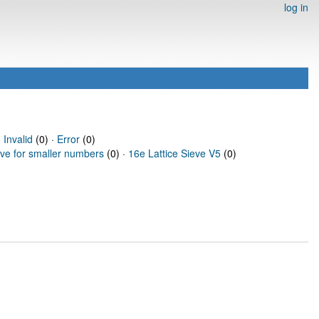
log in
·
Invalid
(0) ·
Error
(0)
eve for smaller numbers
(0) ·
16e Lattice Sieve V5
(0)