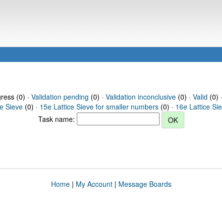
gress (0) ·
Validation pending
(0) ·
Validation inconclusive
(0) ·
Valid
(0) 
ce Sieve
(0) ·
15e Lattice Sieve for smaller numbers
(0) ·
16e Lattice Si
Task name:
Home
|
My Account
|
Message Boards