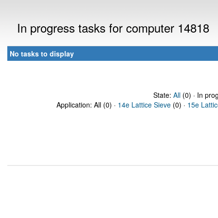
In progress tasks for computer 14818
No tasks to display
State:
All
(0) · In pro
Application: All (0) ·
14e Lattice Sieve
(0) ·
15e Latti