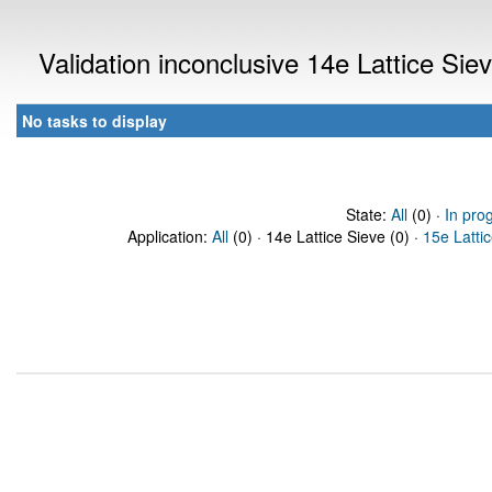
Validation inconclusive 14e Lattice Si
No tasks to display
State:
All
(0) ·
In pro
Application:
All
(0) · 14e Lattice Sieve (0) ·
15e Latti