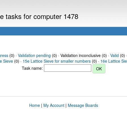
eve tasks for computer 1478
gress
(0) ·
Validation pending
(0) · Validation inconclusive (0) ·
Valid
(0) 
ce Sieve
(0) ·
15e Lattice Sieve for smaller numbers
(0) ·
16e Lattice Si
Task name:
Home
|
My Account
|
Message Boards