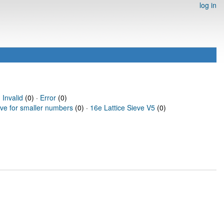
log in
·
Invalid
(0) ·
Error
(0)
eve for smaller numbers
(0) ·
16e Lattice Sieve V5
(0)