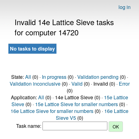
log in
Invalid 14e Lattice Sieve tasks
for computer 14720
No tasks to display
State:
All
(0) ·
In progress
(0) ·
Validation pending
(0) ·
Validation inconclusive
(0) ·
Valid
(0) · Invalid (0) ·
Error
(0)
Application:
All
(0) · 14e Lattice Sieve (0) ·
15e Lattice
Sieve
(0) ·
15e Lattice Sieve for smaller numbers
(0) ·
16e Lattice Sieve for smaller numbers
(0) ·
16e Lattice
Sieve V5
(0)
Task name: