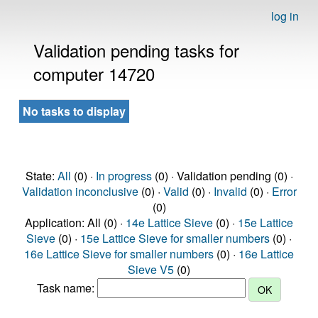
log in
Validation pending tasks for
computer 14720
No tasks to display
State:
All
(0) ·
In progress
(0) · Validation pending (0) ·
Validation inconclusive
(0) ·
Valid
(0) ·
Invalid
(0) ·
Error
(0)
Application: All (0) ·
14e Lattice Sieve
(0) ·
15e Lattice
Sieve
(0) ·
15e Lattice Sieve for smaller numbers
(0) ·
16e Lattice Sieve for smaller numbers
(0) ·
16e Lattice
Sieve V5
(0)
Task name: