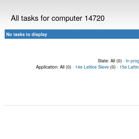
All tasks for computer 14720
No tasks to display
State: All (0) ·
In pro
Application: All (0) ·
14e Lattice Sieve
(0) ·
15e Latti