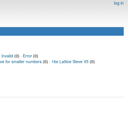
log in
·
Invalid
(0) ·
Error
(0)
eve for smaller numbers
(0) ·
16e Lattice Sieve V5
(0)