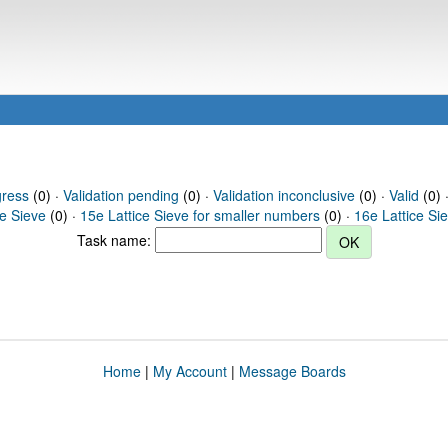
gress
(0) ·
Validation pending
(0) ·
Validation inconclusive
(0) ·
Valid
(0) 
ce Sieve
(0) ·
15e Lattice Sieve for smaller numbers
(0) ·
16e Lattice Si
Task name:
Home
|
My Account
|
Message Boards