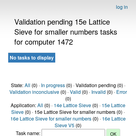
log in
Validation pending 15e Lattice
Sieve for smaller numbers tasks
for computer 1472
No tasks to display
State:
All
(0) ·
In progress
(0) · Validation pending (0) ·
Validation inconclusive
(0) ·
Valid
(0) ·
Invalid
(0) ·
Error
(0)
Application:
All
(0) ·
14e Lattice Sieve
(0) ·
15e Lattice
Sieve
(0) · 15e Lattice Sieve for smaller numbers (0) ·
16e Lattice Sieve for smaller numbers
(0) ·
16e Lattice
Sieve V5
(0)
Task name: