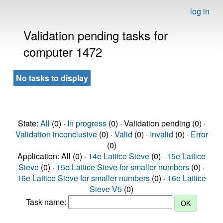
log in
Validation pending tasks for
computer 1472
No tasks to display
State:
All
(0) ·
In progress
(0) · Validation pending (0) ·
Validation inconclusive
(0) ·
Valid
(0) ·
Invalid
(0) ·
Error
(0)
Application: All (0) ·
14e Lattice Sieve
(0) ·
15e Lattice
Sieve
(0) ·
15e Lattice Sieve for smaller numbers
(0) ·
16e Lattice Sieve for smaller numbers
(0) ·
16e Lattice
Sieve V5
(0)
Task name: