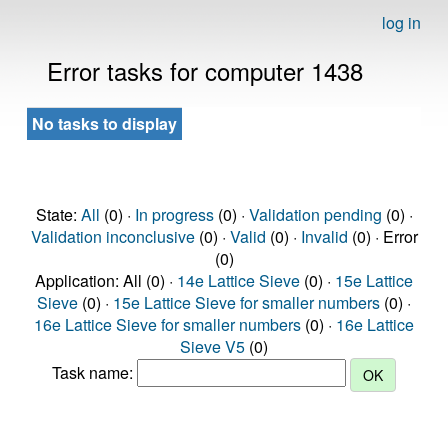
log in
Error tasks for computer 1438
No tasks to display
State:
All
(0) ·
In progress
(0) ·
Validation pending
(0) ·
Validation inconclusive
(0) ·
Valid
(0) ·
Invalid
(0) · Error
(0)
Application: All (0) ·
14e Lattice Sieve
(0) ·
15e Lattice
Sieve
(0) ·
15e Lattice Sieve for smaller numbers
(0) ·
16e Lattice Sieve for smaller numbers
(0) ·
16e Lattice
Sieve V5
(0)
Task name: