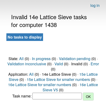
log in
Invalid 14e Lattice Sieve tasks
for computer 1438
No tasks to display
State:
All
(0) ·
In progress
(0) ·
Validation pending
(0) ·
Validation inconclusive
(0) ·
Valid
(0) · Invalid (0) ·
Error
(0)
Application:
All
(0) · 14e Lattice Sieve (0) ·
15e Lattice
Sieve
(0) ·
15e Lattice Sieve for smaller numbers
(0) ·
16e Lattice Sieve for smaller numbers
(0) ·
16e Lattice
Sieve V5
(0)
Task name: