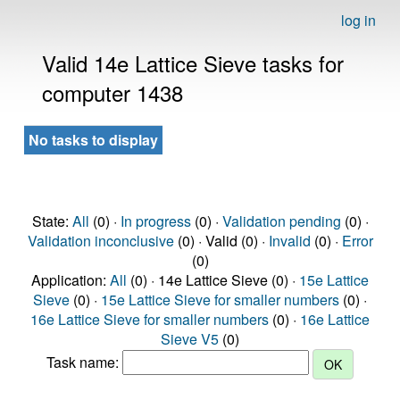
log in
Valid 14e Lattice Sieve tasks for
computer 1438
No tasks to display
State:
All
(0) ·
In progress
(0) ·
Validation pending
(0) ·
Validation inconclusive
(0) · Valid (0) ·
Invalid
(0) ·
Error
(0)
Application:
All
(0) · 14e Lattice Sieve (0) ·
15e Lattice
Sieve
(0) ·
15e Lattice Sieve for smaller numbers
(0) ·
16e Lattice Sieve for smaller numbers
(0) ·
16e Lattice
Sieve V5
(0)
Task name: