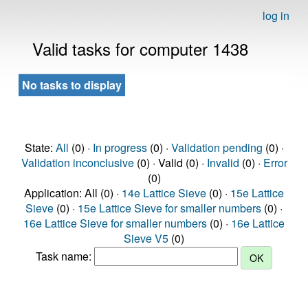
log in
Valid tasks for computer 1438
No tasks to display
State:
All
(0) ·
In progress
(0) ·
Validation pending
(0) ·
Validation inconclusive
(0) · Valid (0) ·
Invalid
(0) ·
Error
(0)
Application: All (0) ·
14e Lattice Sieve
(0) ·
15e Lattice
Sieve
(0) ·
15e Lattice Sieve for smaller numbers
(0) ·
16e Lattice Sieve for smaller numbers
(0) ·
16e Lattice
Sieve V5
(0)
Task name: