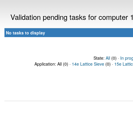
Validation pending tasks for computer 
No tasks to display
State:
All
(0) ·
In pro
Application: All (0) ·
14e Lattice Sieve
(0) ·
15e Latti