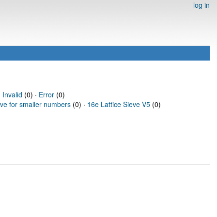
log in
·
Invalid
(0) ·
Error
(0)
eve for smaller numbers
(0) ·
16e Lattice Sieve V5
(0)