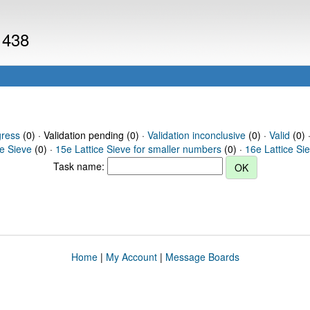
1438
gress
(0) · Validation pending (0) ·
Validation inconclusive
(0) ·
Valid
(0) 
ce Sieve
(0) ·
15e Lattice Sieve for smaller numbers
(0) ·
16e Lattice Si
Task name:
Home
|
My Account
|
Message Boards