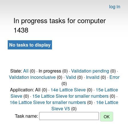
log in
In progress tasks for computer
1438
No tasks to display
State:
All
(0) · In progress (0) ·
Validation pending
(0) ·
Validation inconclusive
(0) ·
Valid
(0) ·
Invalid
(0) ·
Error
(0)
Application: All (0) ·
14e Lattice Sieve
(0) ·
15e Lattice
Sieve
(0) ·
15e Lattice Sieve for smaller numbers
(0) ·
16e Lattice Sieve for smaller numbers
(0) ·
16e Lattice
Sieve V5
(0)
Task name: