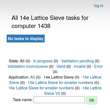
log in
All 14e Lattice Sieve tasks for
computer 1438
No tasks to display
State: All (0) ·
In progress
(0) ·
Validation pending
(0) ·
Validation inconclusive
(0) ·
Valid
(0) ·
Invalid
(0) ·
Error
(0)
Application:
All
(0) · 14e Lattice Sieve (0) ·
15e Lattice
Sieve
(0) ·
15e Lattice Sieve for smaller numbers
(0) ·
16e Lattice Sieve for smaller numbers
(0) ·
16e Lattice
Sieve V5
(0)
Task name: