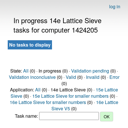
log in
In progress 14e Lattice Sieve
tasks for computer 1424205
No tasks to display
State:
All
(0) · In progress (0) ·
Validation pending
(0) ·
Validation inconclusive
(0) ·
Valid
(0) ·
Invalid
(0) ·
Error
(0)
Application:
All
(0) · 14e Lattice Sieve (0) ·
15e Lattice
Sieve
(0) ·
15e Lattice Sieve for smaller numbers
(0) ·
16e Lattice Sieve for smaller numbers
(0) ·
16e Lattice
Sieve V5
(0)
Task name: