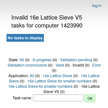
log in
Invalid 16e Lattice Sieve V5
tasks for computer 1423990
No tasks to display
State:
All
(0) ·
In progress
(0) ·
Validation pending
(0) ·
Validation inconclusive
(0) ·
Valid
(0) · Invalid (0) ·
Error
(0)
Application:
All
(0) ·
14e Lattice Sieve
(0) ·
15e Lattice
Sieve
(0) ·
15e Lattice Sieve for smaller numbers
(0) ·
16e Lattice Sieve for smaller numbers
(0) · 16e Lattice
Sieve V5 (0)
Task name: