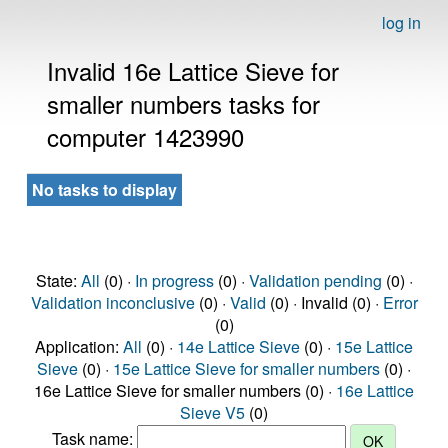
log in
Invalid 16e Lattice Sieve for
smaller numbers tasks for
computer 1423990
No tasks to display
State:
All
(0) ·
In progress
(0) ·
Validation pending
(0) ·
Validation inconclusive
(0) ·
Valid
(0) · Invalid (0) ·
Error
(0)
Application:
All
(0) ·
14e Lattice Sieve
(0) ·
15e Lattice
Sieve
(0) ·
15e Lattice Sieve for smaller numbers
(0) ·
16e Lattice Sieve for smaller numbers (0) ·
16e Lattice
Sieve V5
(0)
Task name: