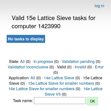
log in
Valid 15e Lattice Sieve tasks for
computer 1423990
No tasks to display
State:
All
(0) ·
In progress
(0) ·
Validation pending
(0) ·
Validation inconclusive
(0) · Valid (0) ·
Invalid
(0) ·
Error
(0)
Application:
All
(0) ·
14e Lattice Sieve
(0) · 15e Lattice
Sieve (0) ·
15e Lattice Sieve for smaller numbers
(0) ·
16e Lattice Sieve for smaller numbers
(0) ·
16e Lattice
Sieve V5
(0)
Task name: