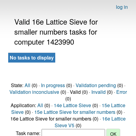
log in
Valid 16e Lattice Sieve for
smaller numbers tasks for
computer 1423990
No tasks to display
State:
All
(0) ·
In progress
(0) ·
Validation pending
(0) ·
Validation inconclusive
(0) · Valid (0) ·
Invalid
(0) ·
Error
(0)
Application:
All
(0) ·
14e Lattice Sieve
(0) ·
15e Lattice
Sieve
(0) ·
15e Lattice Sieve for smaller numbers
(0) ·
16e Lattice Sieve for smaller numbers (0) ·
16e Lattice
Sieve V5
(0)
Task name: