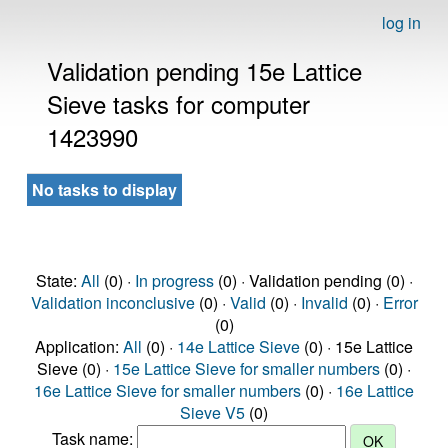
log in
Validation pending 15e Lattice
Sieve tasks for computer
1423990
No tasks to display
State:
All
(0) ·
In progress
(0) · Validation pending (0) ·
Validation inconclusive
(0) ·
Valid
(0) ·
Invalid
(0) ·
Error
(0)
Application:
All
(0) ·
14e Lattice Sieve
(0) · 15e Lattice
Sieve (0) ·
15e Lattice Sieve for smaller numbers
(0) ·
16e Lattice Sieve for smaller numbers
(0) ·
16e Lattice
Sieve V5
(0)
Task name: