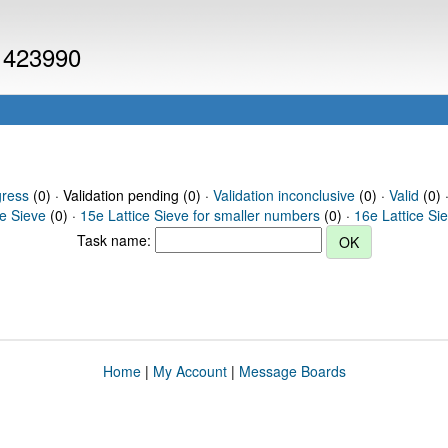
 1423990
gress
(0) · Validation pending (0) ·
Validation inconclusive
(0) ·
Valid
(0) 
ce Sieve
(0) ·
15e Lattice Sieve for smaller numbers
(0) ·
16e Lattice Si
Task name:
Home
|
My Account
|
Message Boards