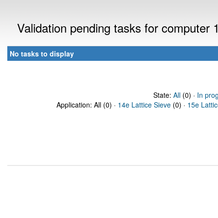
Validation pending tasks for computer
No tasks to display
State:
All
(0) ·
In pro
Application: All (0) ·
14e Lattice Sieve
(0) ·
15e Latti