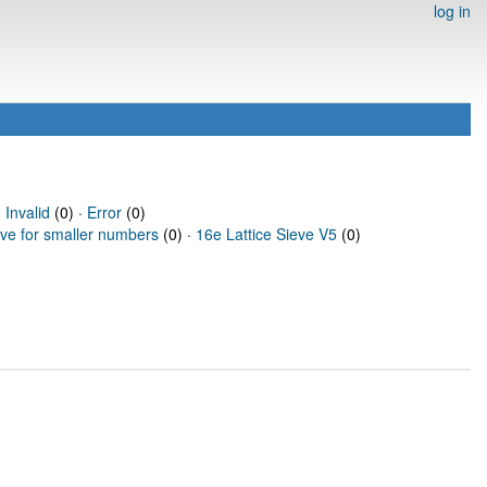
log in
·
Invalid
(0) ·
Error
(0)
eve for smaller numbers
(0) ·
16e Lattice Sieve V5
(0)