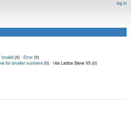
log in
·
Invalid
(0) ·
Error
(0)
eve for smaller numbers
(0) · 16e Lattice Sieve V5 (0)