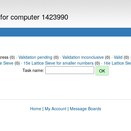
s for computer 1423990
gress (0) ·
Validation pending
(0) ·
Validation inconclusive
(0) ·
Valid
(0) 
ce Sieve
(0) ·
15e Lattice Sieve for smaller numbers
(0) ·
16e Lattice Si
Task name:
Home
|
My Account
|
Message Boards