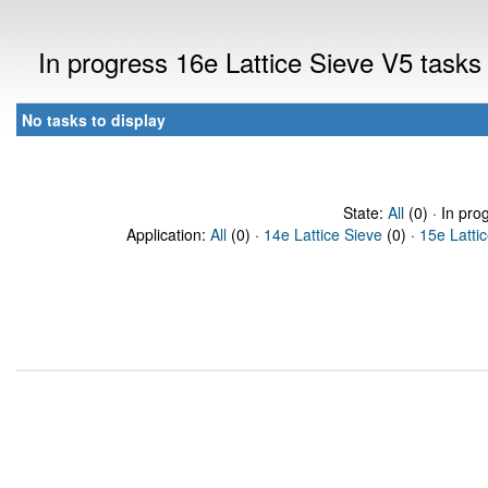
In progress 16e Lattice Sieve V5 task
No tasks to display
State:
All
(0) · In pro
Application:
All
(0) ·
14e Lattice Sieve
(0) ·
15e Latti