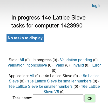
log in
In progress 14e Lattice Sieve
tasks for computer 1423990
No tasks to display
State:
All
(0) · In progress (0) ·
Validation pending
(0) ·
Validation inconclusive
(0) ·
Valid
(0) ·
Invalid
(0) ·
Error
(0)
Application:
All
(0) · 14e Lattice Sieve (0) ·
15e Lattice
Sieve
(0) ·
15e Lattice Sieve for smaller numbers
(0) ·
16e Lattice Sieve for smaller numbers
(0) ·
16e Lattice
Sieve V5
(0)
Task name: