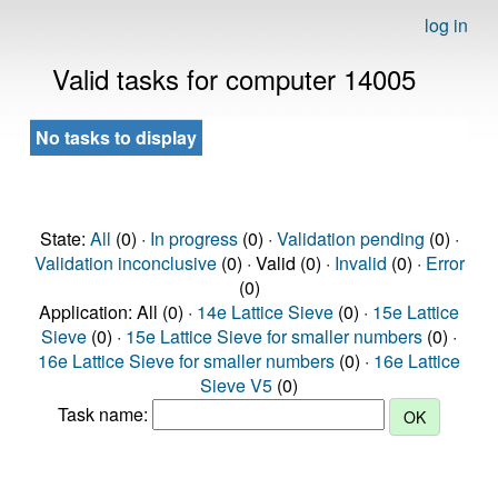
log in
Valid tasks for computer 14005
No tasks to display
State:
All
(0) ·
In progress
(0) ·
Validation pending
(0) ·
Validation inconclusive
(0) · Valid (0) ·
Invalid
(0) ·
Error
(0)
Application: All (0) ·
14e Lattice Sieve
(0) ·
15e Lattice
Sieve
(0) ·
15e Lattice Sieve for smaller numbers
(0) ·
16e Lattice Sieve for smaller numbers
(0) ·
16e Lattice
Sieve V5
(0)
Task name: