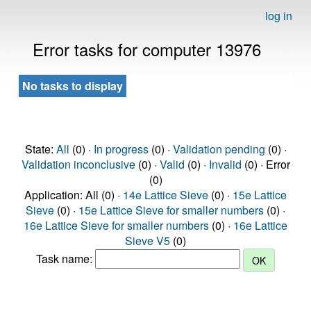
log in
Error tasks for computer 13976
No tasks to display
State:
All
(0) ·
In progress
(0) ·
Validation pending
(0) ·
Validation inconclusive
(0) ·
Valid
(0) ·
Invalid
(0) · Error
(0)
Application: All (0) ·
14e Lattice Sieve
(0) ·
15e Lattice
Sieve
(0) ·
15e Lattice Sieve for smaller numbers
(0) ·
16e Lattice Sieve for smaller numbers
(0) ·
16e Lattice
Sieve V5
(0)
Task name: