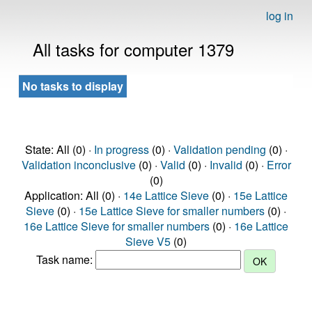
log in
All tasks for computer 1379
No tasks to display
State: All (0) ·
In progress
(0) ·
Validation pending
(0) ·
Validation inconclusive
(0) ·
Valid
(0) ·
Invalid
(0) ·
Error
(0)
Application: All (0) ·
14e Lattice Sieve
(0) ·
15e Lattice
Sieve
(0) ·
15e Lattice Sieve for smaller numbers
(0) ·
16e Lattice Sieve for smaller numbers
(0) ·
16e Lattice
Sieve V5
(0)
Task name: