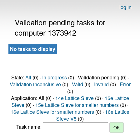
log in
Validation pending tasks for
computer 1373942
No tasks to display
State:
All
(0) ·
In progress
(0) · Validation pending (0) ·
Validation inconclusive
(0) ·
Valid
(0) ·
Invalid
(0) ·
Error
(0)
Application: All (0) ·
14e Lattice Sieve
(0) ·
15e Lattice
Sieve
(0) ·
15e Lattice Sieve for smaller numbers
(0) ·
16e Lattice Sieve for smaller numbers
(0) ·
16e Lattice
Sieve V5
(0)
Task name: