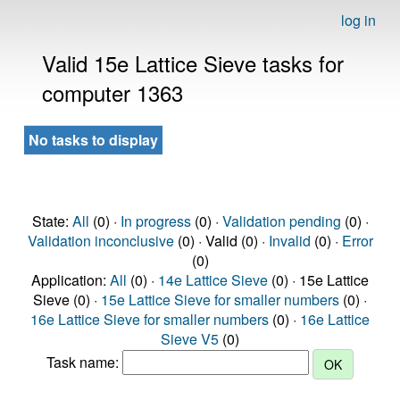
log in
Valid 15e Lattice Sieve tasks for
computer 1363
No tasks to display
State:
All
(0) ·
In progress
(0) ·
Validation pending
(0) ·
Validation inconclusive
(0) · Valid (0) ·
Invalid
(0) ·
Error
(0)
Application:
All
(0) ·
14e Lattice Sieve
(0) · 15e Lattice
Sieve (0) ·
15e Lattice Sieve for smaller numbers
(0) ·
16e Lattice Sieve for smaller numbers
(0) ·
16e Lattice
Sieve V5
(0)
Task name: