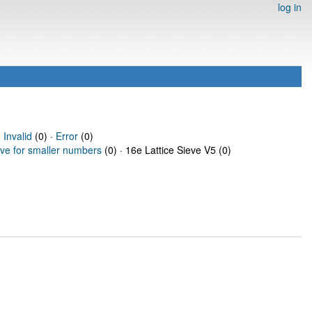
log in
·
Invalid
(0) ·
Error
(0)
eve for smaller numbers
(0) · 16e Lattice Sieve V5 (0)