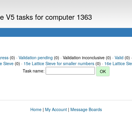
eve V5 tasks for computer 1363
gress
(0) ·
Validation pending
(0) · Validation inconclusive (0) ·
Valid
(0) 
ce Sieve
(0) ·
15e Lattice Sieve for smaller numbers
(0) ·
16e Lattice Si
Task name:
Home
|
My Account
|
Message Boards