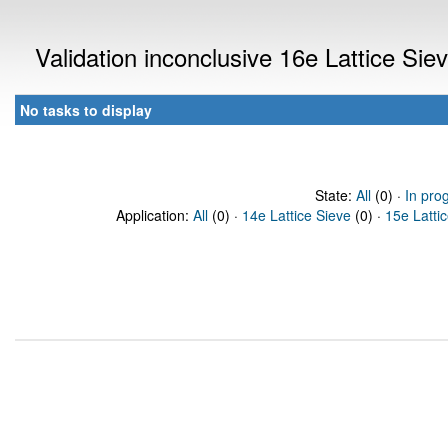
Validation inconclusive 16e Lattice Si
No tasks to display
State:
All
(0) ·
In pro
Application:
All
(0) ·
14e Lattice Sieve
(0) ·
15e Latti