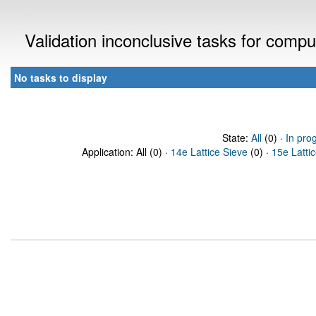
Validation inconclusive tasks for comp
No tasks to display
State:
All
(0) ·
In pro
Application: All (0) ·
14e Lattice Sieve
(0) ·
15e Latti