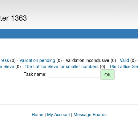
uter 1363
gress
(0) ·
Validation pending
(0) · Validation inconclusive (0) ·
Valid
(0) 
ce Sieve
(0) ·
15e Lattice Sieve for smaller numbers
(0) ·
16e Lattice Si
Task name:
Home
|
My Account
|
Message Boards