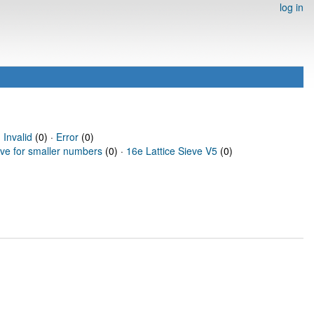
log in
·
Invalid
(0) ·
Error
(0)
eve for smaller numbers
(0) ·
16e Lattice Sieve V5
(0)