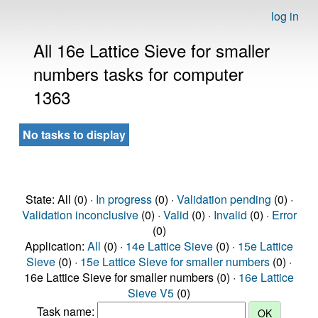
log in
All 16e Lattice Sieve for smaller
numbers tasks for computer
1363
No tasks to display
State: All (0) ·
In progress
(0) ·
Validation pending
(0) ·
Validation inconclusive
(0) ·
Valid
(0) ·
Invalid
(0) ·
Error
(0)
Application:
All
(0) ·
14e Lattice Sieve
(0) ·
15e Lattice
Sieve
(0) ·
15e Lattice Sieve for smaller numbers
(0) ·
16e Lattice Sieve for smaller numbers (0) ·
16e Lattice
Sieve V5
(0)
Task name: