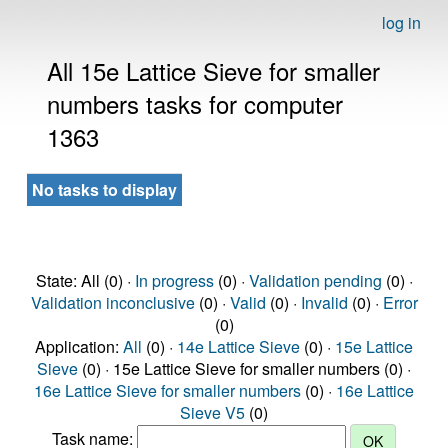
log in
All 15e Lattice Sieve for smaller
numbers tasks for computer
1363
No tasks to display
State: All (0) ·
In progress
(0) ·
Validation pending
(0) ·
Validation inconclusive
(0) ·
Valid
(0) ·
Invalid
(0) ·
Error
(0)
Application:
All
(0) ·
14e Lattice Sieve
(0) ·
15e Lattice
Sieve
(0) · 15e Lattice Sieve for smaller numbers (0) ·
16e Lattice Sieve for smaller numbers
(0) ·
16e Lattice
Sieve V5
(0)
Task name: