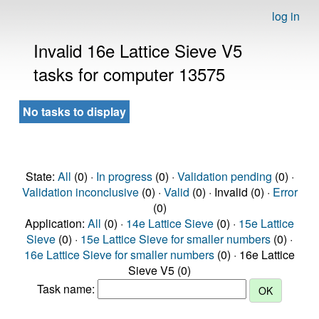
log in
Invalid 16e Lattice Sieve V5
tasks for computer 13575
No tasks to display
State:
All
(0) ·
In progress
(0) ·
Validation pending
(0) ·
Validation inconclusive
(0) ·
Valid
(0) · Invalid (0) ·
Error
(0)
Application:
All
(0) ·
14e Lattice Sieve
(0) ·
15e Lattice
Sieve
(0) ·
15e Lattice Sieve for smaller numbers
(0) ·
16e Lattice Sieve for smaller numbers
(0) · 16e Lattice
Sieve V5 (0)
Task name: