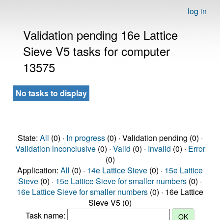
log in
Validation pending 16e Lattice
Sieve V5 tasks for computer
13575
No tasks to display
State:
All
(0) ·
In progress
(0) · Validation pending (0) ·
Validation inconclusive
(0) ·
Valid
(0) ·
Invalid
(0) ·
Error
(0)
Application:
All
(0) ·
14e Lattice Sieve
(0) ·
15e Lattice
Sieve
(0) ·
15e Lattice Sieve for smaller numbers
(0) ·
16e Lattice Sieve for smaller numbers
(0) · 16e Lattice
Sieve V5 (0)
Task name: